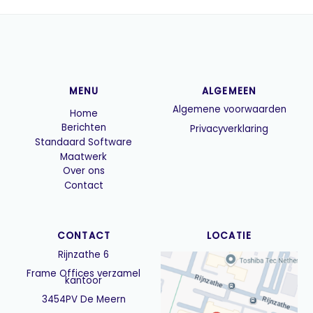
MENU
ALGEMEEN
Algemene voorwaarden
Home
Berichten
Privacyverklaring
Standaard Software
Maatwerk
Over ons
Contact
CONTACT
LOCATIE
Rijnzathe 6
Frame Offices verzamel
kantoor
3454PV De Meern